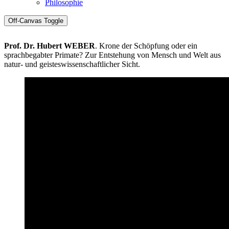
Philosophie
Off-Canvas Toggle
Prof. Dr. Hubert WEBER
. Krone der Schöpfung oder ein
sprachbegabter Primate? Zur Entstehung von Mensch und Welt aus
natur- und geisteswissenschaftlicher Sicht.